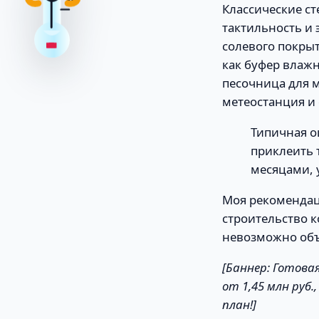
37
Классические с
тактильность и 
солевого покрыт
как буфер влажн
песочница для м
метеостанция и 
Типичная о
приклеить 
месяцами, 
Моя рекомендац
строительство к
невозможно объ
[Баннер: Готова
от 1,45 млн руб.
план!]