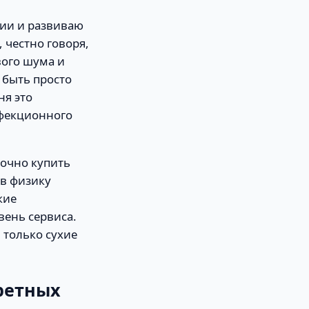
пии и развиваю
 честно говоря,
вого шума и
 быть просто
ня это
нфекционного
точно купить
 в физику
кие
вень сервиса.
 только сухие
кретных