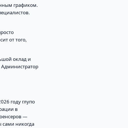
енным графиком.
пециалистов.
просто
ит от того,
ьшой оклад и
. Администратор
026 году глупо
грации в
люенсеров —
ы сами никогда