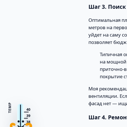
Шаг 3. Поис
Оптимальная пл
метров на перво
уйдет на саму с
позволяет бюдж
Типичная о
на мощной 
приточно-в
покрытие с
Моя рекомендац
вентиляции. Ес
фасад нет — ищи
TEMP
40
Шаг 4. Ремон
39
38