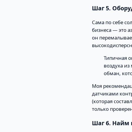
Шаг 5. Обор
Сама по себе со
бизнеса — это а
он перемалывает
высокодисперсн
Типичная о
воздуха из
обман, кот
Моя рекомендац
датчиками контр
(которая состав
только проверен
Шаг 6. Найм 