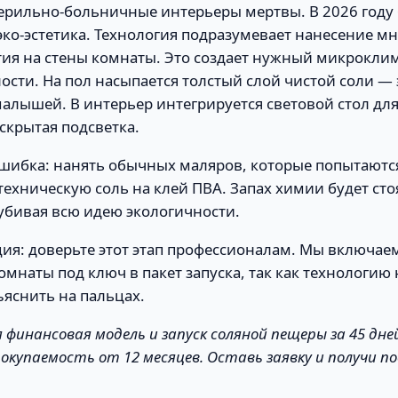
терильно-больничные интерьеры мертвы. В 2026 году
эко-эстетика. Технология подразумевает нанесение м
ия на стены комнаты. Это создает нужный микроклим
ости. На пол насыпается толстый слой чистой соли —
алышей. В интерьер интегрируется световой стол дл
скрытая подсветка.
шибка: нанять обычных маляров, которые попытаютс
техническую соль на клей ПВА. Запах химии будет сто
убивая всю идею экологичности.
ия: доверьте этот этап профессионалам. Мы включае
омнаты под ключ в пакет запуска, так как технологию
яснить на пальцах.
я финансовая модель и запуск соляной пещеры за 45 дн
, окупаемость от 12 месяцев. Оставь заявку и получи п