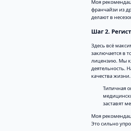
Моя рекомендац
франчайзи из др
делают в несезо
Шаг 2. Регис
Здесь всё макс
заключается в т
лицензию. Мы к
деятельность. 
качества жизни.
Типичная о
медицински
заставят м
Моя рекомендац
Это сильно упро