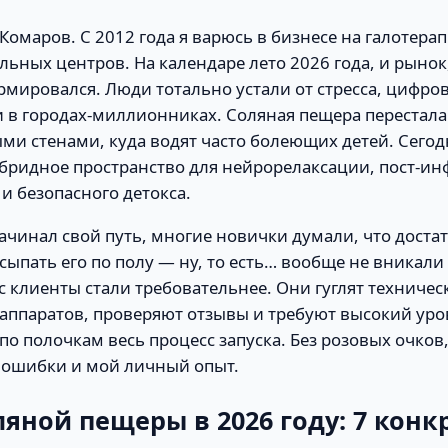
 Комаров. С 2012 года я варюсь в бизнесе на галотера
льных центров. На календаре лето 2026 года, и рынок,
мировался. Люди тотально устали от стресса, цифро
 в городах-миллионниках. Соляная пещера перестала
ми стенами, куда водят часто болеющих детей. Сегод
бридное пространство для нейрорелаксации, пост-и
и безопасного детокса.
начинал свой путь, многие новички думали, что доста
сыпать его по полу — ну, то есть… вообще не вникали
с клиенты стали требовательнее. Они гуглят техничес
аппаратов, проверяют отзывы и требуют высокий уро
по полочкам весь процесс запуска. Без розовых очков,
 ошибки и мой личный опыт.
ляной пещеры в 2026 году: 7 кон