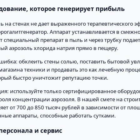
удование, которое генерирует прибыль
ль на стенах не дает выраженного терапевтического э
эрогалитгенератор. Аппарат устанавливается в смеж
 специальный препарат в пыль и через трубку подает
ый аэрозоль хлорида натрия прямо в пещеру.
шибка: обклеить стены солью, поставить бытовой ув
 магазина техники и продавать это как лечебную проце
орый быстро уничтожит репутацию точки.
ия: используйте только сертифицированное оборудо
оля концентрации аэрозоля. В нашей смете на строи
ляет от 700 до 850 тысяч рублей в зависимости от пл
ные аппараты, способные работать сутками.
персонала и сервис