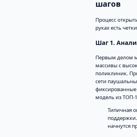
шагов
Процесс открыти
руках есть четк
Шаг 1. Анал
Первым делом м
массивы с высо
поликлиник. Пр
сети паушальный
фиксированные 1
модель из ТОП-
Типичная о
поддержки. 
начнутся п