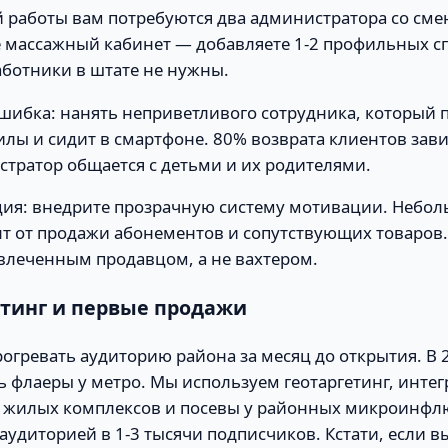
й работы вам потребуются два администратора со см
е массажный кабинет — добавляете 1-2 профильных с
ботники в штате не нужны.
шибка: нанять неприветливого сотрудника, который 
илы и сидит в смартфоне. 80% возврата клиентов завис
стратор общается с детьми и их родителями.
ия: внедрите прозрачную систему мотивации. Небол
т от продажи абонементов и сопутствующих товаров
влеченным продавцом, а не вахтером.
етинг и первые продажи
гревать аудиторию района за месяц до открытия. В 2
ь флаеры у метро. Мы используем геотаргетинг, инте
 жилых комплексов и посевы у районных микроинф
аудиторией в 1-3 тысячи подписчиков. Кстати, если в