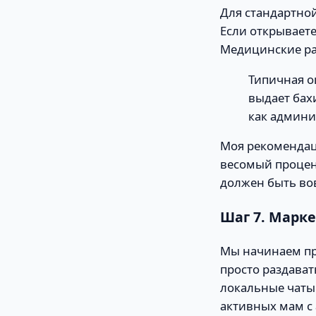
Для стандартно
Если открывает
Медицинские ра
Типичная о
выдает бах
как админи
Моя рекомендац
весомый процен
должен быть во
Шаг 7. Марк
Мы начинаем про
просто раздават
локальные чаты
активных мам с 