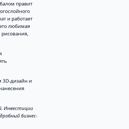
 балом правит
ногослойного
ат и работает
 это любимая
я рисования,
я
ять
м 3D-дизайн и
 нанесения
ей. Инвестиции
одробный бизнес-