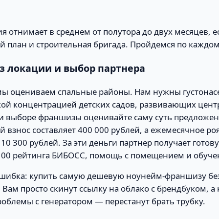
я отнимает в среднем от полутора до двух месяцев, ес
ий план и строительная бригада. Пройдемся по каждом
из локации и выбор партнера
ы оцениваем спальные районы. Нам нужны густона
кой концентрацией детских садов, развивающих цент
и выборе франшизы оценивайте саму суть предложен
 взнос составляет 400 000 рублей, а ежемесячное ро
0 300 рублей. За эти деньги партнер получает готов
100 рейтинга БИБОСС, помощь с помещением и обуче
шибка: купить самую дешевую ноунейм-франшизу бе
Вам просто скинут ссылку на облако с брендбуком, а 
роблемы с генератором — перестанут брать трубку.