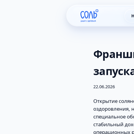
Н
Франши
запуск
22.06.2026
Открытие солян
оздоровления, 
специальное об
стабильный дох
операционных р