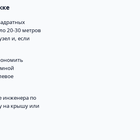
жке
вадратных
ло 20-30 метров
зел и, если
экономить
омной
левое
е инженера по
у на крышу или