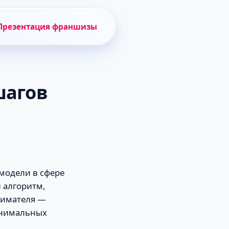
Презентация франшизы
шагов
модели в сфере
 алгоритм,
нимателя —
инимальных