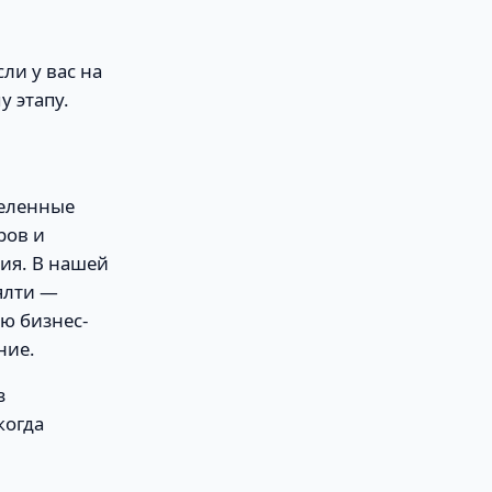
ли у вас на
у этапу.
селенные
ров и
ия. В нашей
ялти —
ую бизнес-
ние.
з
когда