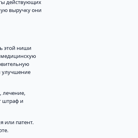
кты действующих
ьную выручку они
рь этой ниши
ую медицинскую
ровительную
и улучшение
, лечение,
т штраф и
 или патент.
рте.