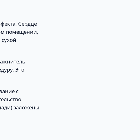
ффекта. Сердце
ном помещении,
 сухой
лажнитель
дуру. Это
вание с
тельство
ощади) заложены