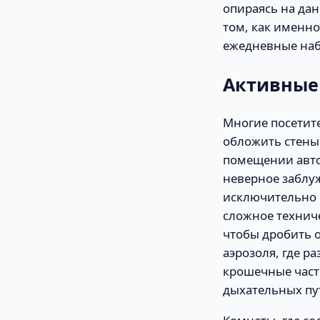
опираясь на да
том, как именно
ежедневные наб
Активные 
Многие посетите
обложить стены
помещении авто
неверное заблу
исключительно 
сложное техниче
чтобы дробить 
аэрозоля, где р
крошечные части
дыхательных пу