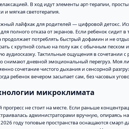
елаксацией. В ход идут элементы арт-терапии, прост
 и мягкая светотерапия.
ажный лайфхак для родителей — цифровой детокс. Ис
 для полного отказа от экранов. Если ребенок сидит в 
а продолжает потреблять быстрый дофамин и не отдых
рать с крупной солью на полу как с обычным песком 
ую аудиосказку. Тактильные ощущения в сочетании с
о снимают дневной эмоциональный перегруз. Моя ли
енно сочетание чистого дыхания и сенсорной разгруз
огда ребенок вечером засыпает сам, без часовых угово
хнологии микроклимата
 прогресс не стоит на месте. Если раньше концентрац
траивалась администраторами вручную, опираясь н
в 2026 году топовые пространства оснащаются смарт-д