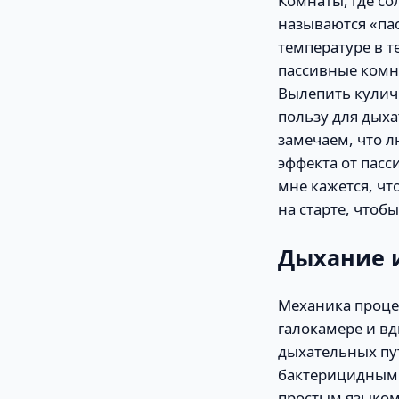
Комнаты, где со
называются «пас
температуре в т
пассивные комна
Вылепить кулич
пользу для дых
замечаем, что л
эффекта от пасс
мне кажется, чт
на старте, чтоб
Дыхание и
Механика процес
галокамере и вд
дыхательных пу
бактерицидными
простым языком