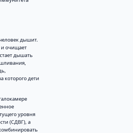
 человек дышит.
и и очищает
естает дышать
ашливания,
дь,
а которого дети
галокамере
енное
стущего уровня
ти (СДВГ), а
 комбинировать