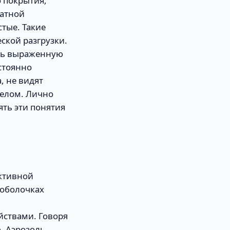
о покрытия,
натной
стые. Такие
ской разгрузки.
ить выраженную
стоянно
, не видят
целом. Лично
ять эти понятия
активной
 оболочках
ствами. Говоря
. Аэрозоль