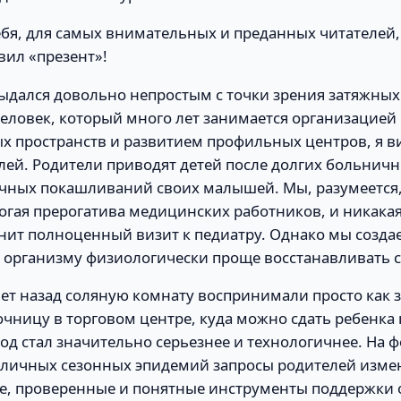
ебя, для самых внимательных и преданных читателей,
вил «презент»!
выдался довольно непростым с точки зрения затяжны
еловек, который много лет занимается организацией
х пространств и развитием профильных центров, я ви
лей. Родители приводят детей после долгих больничн
чных покашливаний своих малышей. Мы, разумеется,
рогая прерогатива медицинских работников, и никака
нит полноценный визит к педиатру. Однако мы созда
й организму физиологически проще восстанавливать с
лет назад соляную комнату воспринимали просто как 
чницу в торговом центре, куда можно сдать ребенка 
од стал значительно серьезнее и технологичнее. На 
зличных сезонных эпидемий запросы родителей изме
е, проверенные и понятные инструменты поддержки 