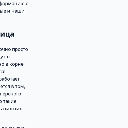
нформацию о
ные и наши
ница
очно просто
ух в
о в корне
тся
работает
ется в том,
персного
о такие
ть нижних