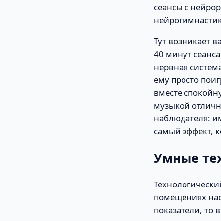
сеансы с нейрор
нейрогимнастики
Тут возникает в
40 минут сеанса
нервная систем
ему просто поиг
вместе спокойн
музыкой отличн
наблюдателя: им
самый эффект, к
Умные те
Технологический
помещениях нас
показатели, то 