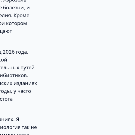
е болезни, и
елия. Кроме
ри котором
ощают
2026 года.
кой
тельных путей
тибиотиков.
нских изданиях
оды, у часто
стота
ниях. Я
иология так не
 иммунитета