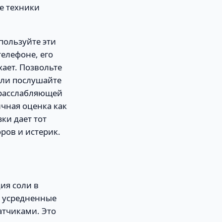
ые техники
пользуйте эти
телефоне, его
ает. Позвольте
или послушайте
 расслабляющей
чная оценка как
ки дает тот
ров и истерик.
ия соли в
а усредненные
атчиками. Это