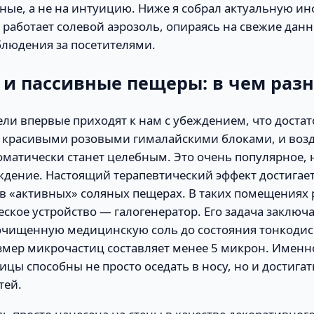
нные, а не на интуицию. Ниже я собрал актуальную и
 работает солевой аэрозоль, опираясь на свежие дан
людения за посетителями.
и пассивные пещеры: в чем раз
ли впервые приходят к нам с убеждением, что достат
 красивыми розовыми гималайскими блоками, и возд
матически станет целебным. Это очень популярное, н
ждение. Настоящий терапевтический эффект достигае
в «активных» соляных пещерах. В таких помещениях 
ское устройство — галогенератор. Его задача заключа
очищенную медицинскую соль до состояния тонкодис
азмер микрочастиц составляет менее 5 микрон. Именн
цы способны не просто оседать в носу, но и достига
тей.