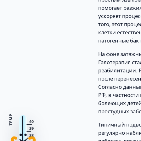
помогает разжиж
ускоряет процес
того, этот про
клетки естеств
патогенные бакт
На фоне затяжн
Галотерапия ст
реабилитации. 
после перенесе
Согласно данны
РФ, в частности
болеющих детей
простудных забо
TEMP
40
Типичный подво
39
регулярно наблю
38
работает, орга