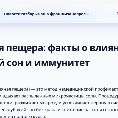
Новости
Разборы
Наша франшиза
Вопросы
я пещера: факты о влия
й сон и иммунитет
оляная пещера) — это метод немедицинской профилакт
к вдыхает распыленные микрочастицы соли. Процеду
глотки, разжижает мокроту и успокаивает нервную сис
лее глубокий сон без храпа и снижение частоты сезон
дения полного курса.