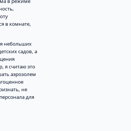
ема в режиме
ность,
оту
ся в комнате,
ия небольших
етских садов, а
ащения
, я считаю это
ать аэрозолем
агоценное
ризнать, не
 персонала для