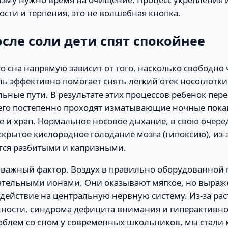
ости и терпения, это не волшебная кнопка.
сле соли дети спят спокойнее
о сна напрямую зависит от того, насколько свободно
ь эффективно помогает снять легкий отек носоглотк
ьные пути. В результате этих процессов ребенок пер
 него постепенно проходят изматывающие ночные пок
е и храп. Нормальное носовое дыхание, в свою очере
крытое кислородное голодание мозга (гипоксию), из-з
тся разбитыми и капризными.
н важный фактор. Воздух в правильно оборудованной 
тельными ионами. Они оказывают мягкое, но выраж
действие на центральную нервную систему. Из-за ра
ности, синдрома дефицита внимания и гиперактивнос
облем со сном у современных школьников, мы стали