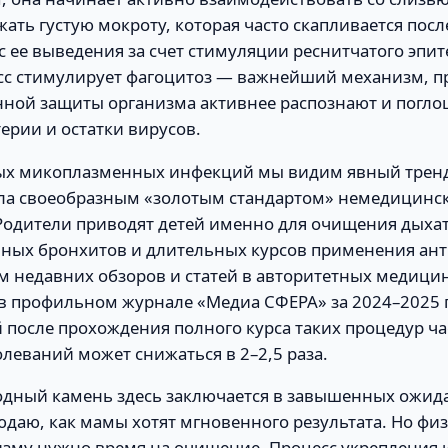
ать густую мокроту, которая часто скапливается посл
с ее выведения за счет стимуляции реснитчатого эпит
цесс стимулирует фагоцитоз — важнейший механизм, п
енной защиты организма активнее распознают и погл
ерии и остатки вирусов.
ых микоплазменных инфекций мы видим явный тренд 
ала своеобразным «золотым стандартом» немедицинс
Родители приводят детей именно для очищения дыха
нных бронхитов и длительных курсов применения ан
м недавних обзоров и статей в авторитетных медици
 в профильном журнале «Медиа СФЕРА» за 2024–2025 г
 после прохождения полного курса таких процедур ча
леваний может снижаться в 2–2,5 раза.
дный камень здесь заключается в завышенных ожида
даю, как мамы хотят мгновенного результата. Но физ
низму нужно время на очищение. Процесс укрепления