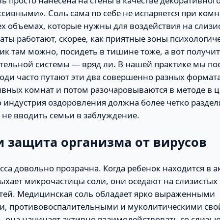
ль просто нанесена на стены в качестве декоративног
сивными». Соль сама по себе не испаряется при ком
ех объемах, которые нужны для воздействия на слизи
ты работают, скорее, как приятные зоны психологиче
ик там можно, посидеть в тишине тоже, а вот получ
ательной системы — вряд ли. В нашей практике мы по
юди часто путают эти два совершенно разных формата
ивных комнат и потом разочаровываются в методе в 
о индустрия оздоровления должна более четко раздел
ы не вводить семьи в заблуждение.
 защита организма от вирусов
са довольно прозрачна. Когда ребенок находится в 
ыхает микрочастицы соли, они оседают на слизистых
тей. Медицинская соль обладает ярко выраженными
, противовоспалительными и муколитическими свой
, она начинает активно взаимодействовать со слизью