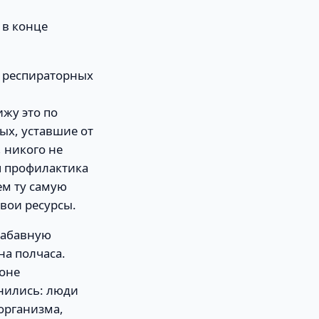
 в конце
х респираторных
жу это по
ых, уставшие от
 никого не
я профилактика
ем ту самую
вои ресурсы.
забавную
на полчаса.
фоне
нились: люди
организма,