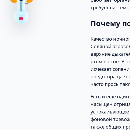
37
требует системн
Почему по
Качество ночног
Соляной аэрозол
верхние дыхател
ртом во сне. У
исчезает сопени
предотвращает с
часто просыпаю
Есть и еще оди
насыщен отрица
успокаивающее 
фоновой тревож
также общих пр