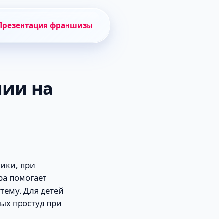
Презентация франшизы
нии на
ики, при
ра помогает
тему. Для детей
ных простуд при