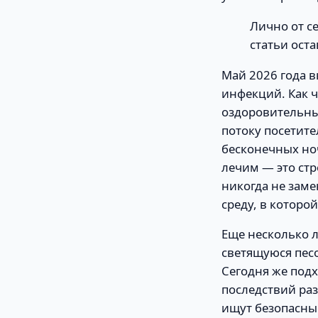
Лично от с
статьи оста
Май 2026 года 
инфекций. Как ч
оздоровительны
потоку посетите
бесконечных но
лечим — это ст
никогда не заме
среду, в которо
Еще несколько 
светящуюся песо
Сегодня же подх
последствий ра
ищут безопасны