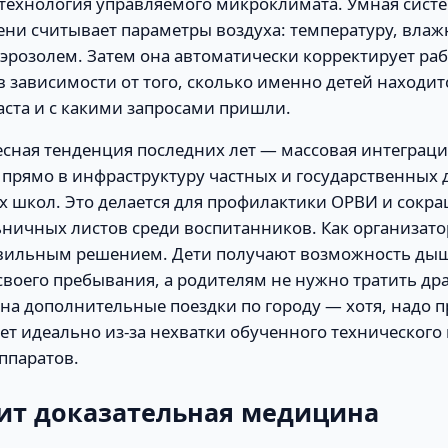
 технология управляемого микроклимата. Умная сист
ни считывает параметры воздуха: температуру, влаж
эрозолем. Затем она автоматически корректирует раб
в зависимости от того, сколько именно детей находит
аста и с какими запросами пришли.
есная тенденция последних лет — массовая интеграц
прямо в инфраструктуру частных и государственных д
х школ. Это делается для профилактики ОРВИ и сокр
ничных листов среди воспитанников. Как организатор
вильным решением. Дети получают возможность дыш
своего пребывания, а родителям не нужно тратить др
на дополнительные поездки по городу — хотя, надо п
ает идеально из-за нехватки обученного технического
ппаратов.
рит доказательная медицина