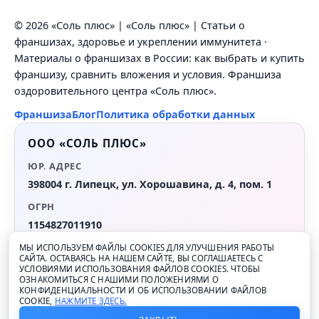
© 2026 «Соль плюс» | «Соль плюс» | Статьи о
франшизах, здоровье и укреплении иммунитета ·
Материалы о франшизах в России: как выбрать и купить
франшизу, сравнить вложения и условия. Франшиза
оздоровительного центра «Соль плюс».
Франшиза
Блог
Политика обработки данных
ООО «СОЛЬ ПЛЮС»
ЮР. АДРЕС
398004 г. Липецк, ул. Хорошавина, д. 4, пом. 1
ОГРН
1154827011910
ИНН
МЫ ИСПОЛЬЗУЕМ ФАЙЛЫ COOKIES ДЛЯ УЛУЧШЕНИЯ РАБОТЫ
САЙТА. ОСТАВАЯСЬ НА НАШЕМ САЙТЕ, ВЫ СОГЛАШАЕТЕСЬ С
4826107435
УСЛОВИЯМИ ИСПОЛЬЗОВАНИЯ ФАЙЛОВ COOKIES. ЧТОБЫ
ОЗНАКОМИТЬСЯ С НАШИМИ ПОЛОЖЕНИЯМИ О
EMAIL
КОНФИДЕНЦИАЛЬНОСТИ И ОБ ИСПОЛЬЗОВАНИИ ФАЙЛОВ
COOKIE,
НАЖМИТЕ ЗДЕСЬ.
fr@sol-plus.ru