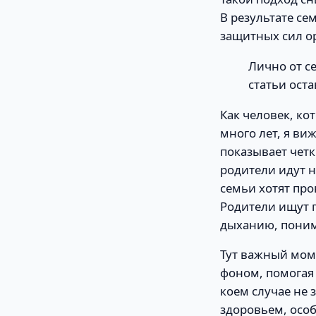
В результате се
защитных сил о
Лично от с
статьи оста
Как человек, к
много лет, я ви
показывает четк
родители идут н
семьи хотят про
Родители ищут п
дыханию, понима
Тут важный мом
фоном, помогая
коем случае не
здоровьем, особ