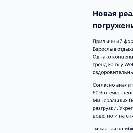
Новая реа
погружен
Привычный форм
Взрослые отдых
Однако концепц
тренд Family We
оздоровительны
Согласно аналит
60% отечествен
Минеральных Во
разгрузки. Укре
воде, но и на с
Типичная ошибк