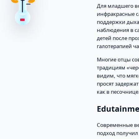
37
Для младшего в
инфракрасные са
поддержки дыха
наблюдения в с
детей после пр
галотерапией ча
Многие отцы со
традициям «чере
видим, что мягк
просят задержат
как в песочнице
Edutainme
Современные вел
подход получил 