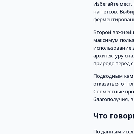
Избегайте мест,
наггетсов. Выби
ферментированн
Второй важнейш
максимум польз
использование 
архитектуру сн
природе перед 
Подводным камн
отказаться от п
Совместные про
благополучия, 
Что гово
По данным иссл