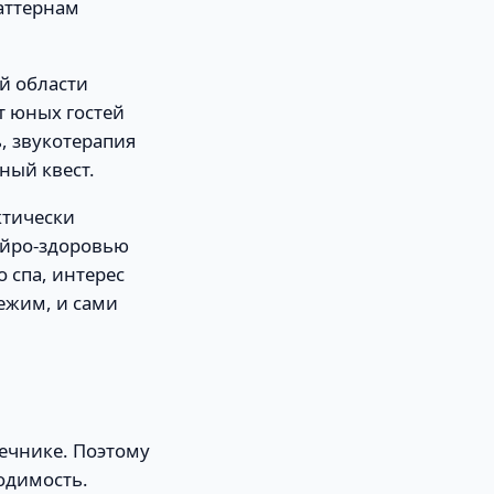
аттернам
й области
т юных гостей
, звукотерапия
ный квест.
ктически
нейро-здоровью
 спа, интерес
ежим, и сами
ечнике. Поэтому
ходимость.