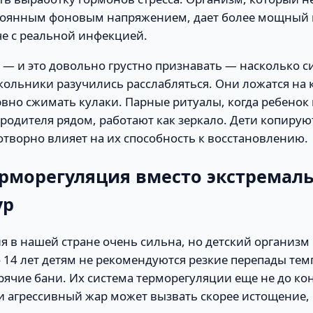
стоянным фоновым напряжением, дает более мощны
че с реальной инфекцией.
 — и это довольно грустно признавать — насколько 
ольники разучились расслабляться. Они ложатся на 
вно сжимать кулаки. Парные ритуалы, когда ребенок
родителя рядом, работают как зеркало. Дети копирую
готворно влияет на их способность к восстановлению.
ерморегуляция вместо экстремал
ур
я в нашей стране очень сильна, но детский организм
 14 лет детям не рекомендуются резкие перепады тем
рячие бани. Их система терморегуляции еще не до ко
 агрессивный жар может вызвать скорее истощение, 