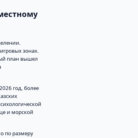
вместному
делении.
игровых зонах.
вый план вышел
в
2026 год, более
казских
психологической
нце и морской
о по размеру