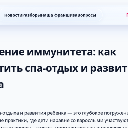
Новости
Разборы
Наша франшиза
Вопросы
ение иммунитета: как
тить спа-отдых и разви
а
отдыха и развития ребенка — это глубокое погружен
 практики, где дети наравне со взрослыми участвуют
ижает уровень стресса, нормализует сон и поддержи