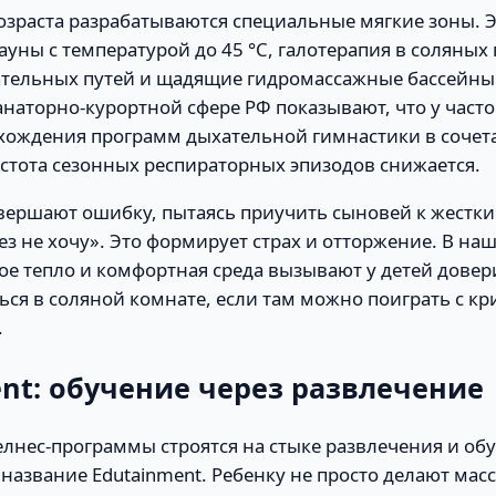
озраста разрабатываются специальные мягкие зоны. Э
уны с температурой до 45 °C, галотерапия в соляных
тельных путей и щадящие гидромассажные бассейны
анаторно-курортной сфере РФ показывают, что у част
охождения программ дыхательной гимнастики в сочет
стота сезонных респираторных эпизодов снижается.
вершают ошибку, пытаясь приучить сыновей к жестк
з не хочу». Это формирует страх и отторжение. В на
ое тепло и комфортная среда вызывают у детей довер
ься в соляной комнате, если там можно поиграть с к
.
nt: обучение через развлечение
нес-программы строятся на стыке развлечения и обу
название Edutainment. Ребенку не просто делают мас