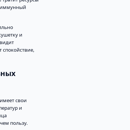
й иммунный
сильно
кушетку и
 видит
т спокойствие,
ьных
 имеет свои
ператур и
нца
чем пользу.