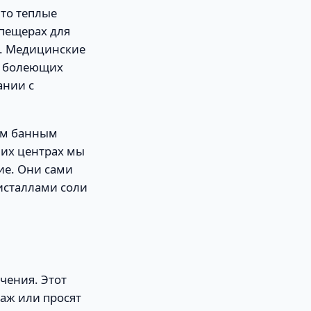
то теплые
 пещерах для
. Медицинские
о болеющих
ании с
им банным
ших центрах мы
ие. Они сами
ристаллами соли
чения. Этот
саж или просят