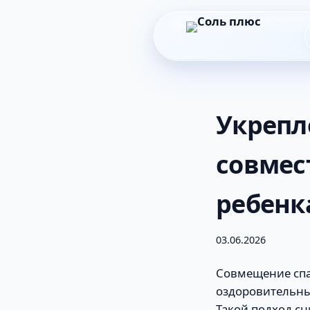
Укрепл
совмес
ребенк
03.06.2026
Совмещение спа-
оздоровительные
Такой подход сн