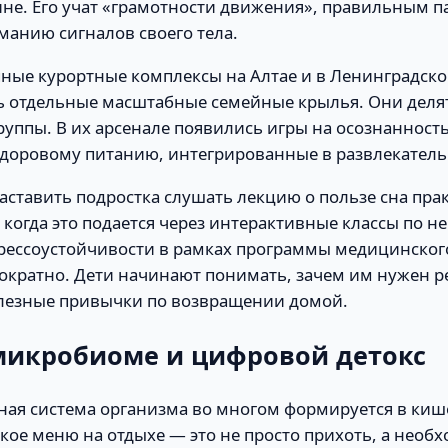
ине. Его учат «грамотности движения», правильным п
манию сигналов своего тела.
пные курортные комплексы на Алтае и в Ленинградско
ь отдельные масштабные семейные крылья. Они деля
руппы. В их арсенале появились игры на осознанность
здоровому питанию, интегрированные в развлекатель
заставить подростка слушать лекцию о пользе сна пра
когда это подается через интерактивные классы по 
рессоустойчивости в рамках программы медицинского
гократно. Дети начинают понимать, зачем им нужен р
езные привычки по возвращении домой.
 микробиоме и цифровой детокс
ная система организма во многом формируется в киш
кое меню на отдыхе — это не просто прихоть, а необ