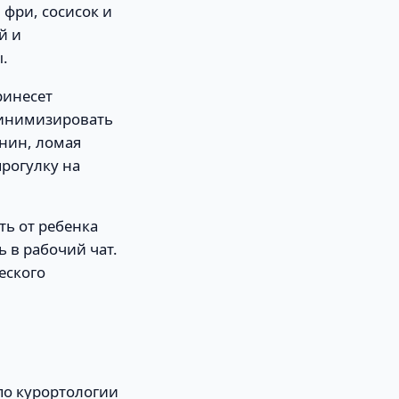
 фри, сосисок и
й и
.
ринесет
минимизировать
нин, ломая
рогулку на
ть от ребенка
 в рабочий чат.
еского
по курортологии