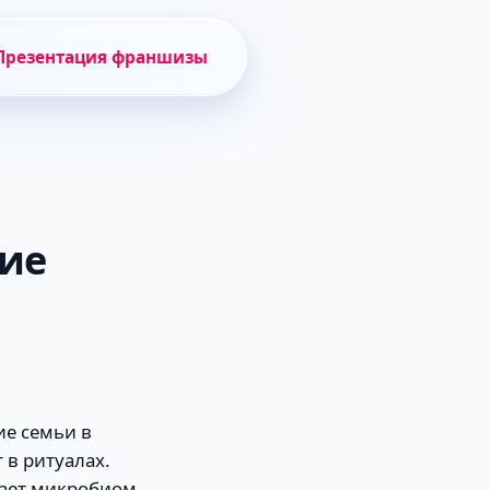
Презентация франшизы
тие
ие семьи в
 в ритуалах.
вает микробиом.