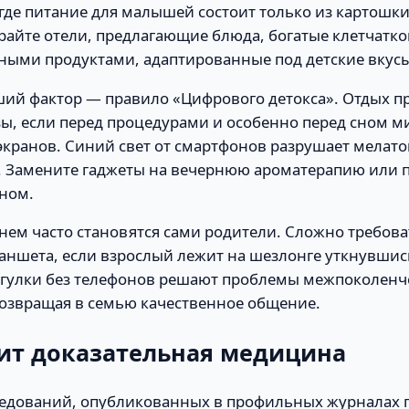
 где питание для малышей состоит только из картошки
райте отели, предлагающие блюда, богатые клетчатко
ыми продуктами, адаптированные под детские вкусы
ий фактор — правило «Цифрового детокса». Отдых п
ы, если перед процедурами и особенно перед сном 
экранов. Синий свет от смартфонов разрушает мелато
а. Замените гаджеты на вечернюю ароматерапию или п
сном.
ем часто становятся сами родители. Сложно требова
ланшета, если взрослый лежит на шезлонге уткнувшись
гулки без телефонов решают проблемы межпоколенч
возвращая в семью качественное общение.
рит доказательная медицина
едований, опубликованных в профильных журналах 