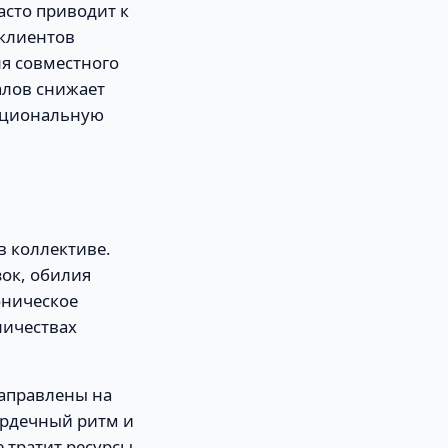
асто приводит к
 клиентов
я совместного
алов снижает
моциональную
 коллективе.
ок, обилия
оническое
личествах
направлены на
ердечный ритм и
 тратит ресурсы