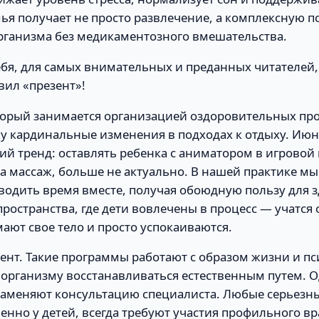
мья получает не просто развлечение, а комплексную 
рганизма без медикаментозного вмешательства.
ебя, для самых внимательных и преданных читателей,
вил «презент»!
оторый занимается организацией оздоровительных про
жу кардинальные изменения в подходах к отдыху. Июн
ий тренд: оставлять ребенка с аниматором в игровой 
а массаж, больше не актуально. В нашей практике мы
водить время вместе, получая обоюдную пользу для 
ространства, где дети вовлечены в процесс — учатся
ют свое тело и просто успокаиваются.
ент. Такие программы работают с образом жизни и п
 организму восстанавливаться естественным путем. О
 заменяют консультацию специалиста. Любые серьезн
енно у детей, всегда требуют участия профильного вр