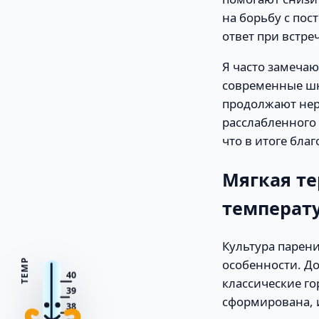
на борьбу с по
ответ при встре
Я часто замечаю
современные шк
продолжают нер
расслабленного 
что в итоге бла
Мягкая т
температ
Культура парени
особенности. До
TEMP
40
классические го
39
сформирована, и
38