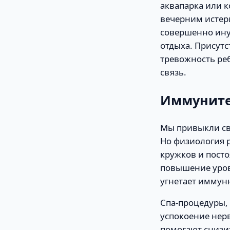
аквапарка или к
вечерним истери
совершенно ину
отдыха. Присут
тревожность ре
связь.
Иммунитет
Мы привыкли св
Но физиология 
кружков и пост
повышение уров
угнетает иммун
Спа-процедуры,
успокоение нер
помогают снизит