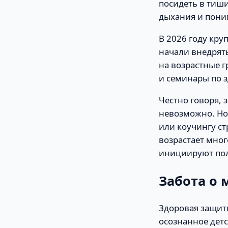
посидеть в тиш
дыхания и пони
В 2026 году кру
начали внедрят
на возрастные г
и семинары по 
Честно говоря, 
невозможно. Но 
или коучингу ст
возрастает мно
инициируют пол
Забота о
Здоровая защит
осознанное детс