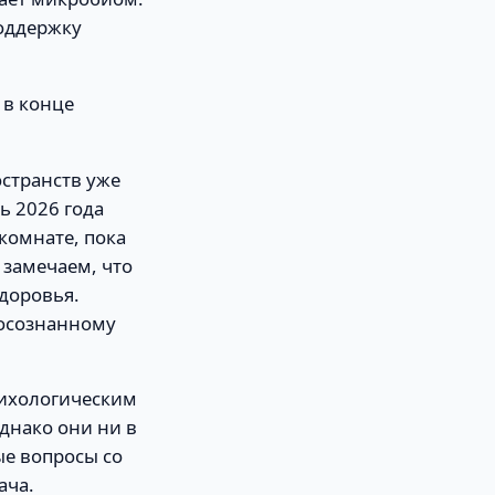
поддержку
 в конце
странств уже
ь 2026 года
комнате, пока
 замечаем, что
здоровья.
 осознанному
сихологическим
днако они ни в
ые вопросы со
ача.