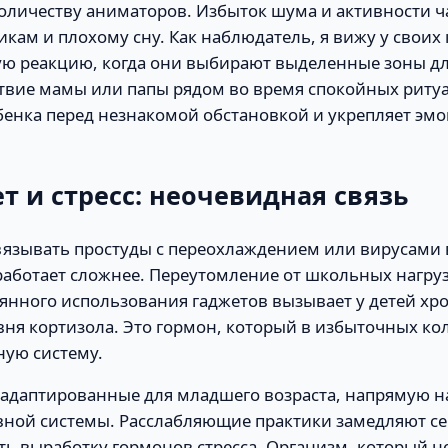
оличеству аниматоров. Избыток шума и активности ч
кам и плохому сну. Как наблюдатель, я вижу у своих
ю реакцию, когда они выбирают выделенные зоны дл
ствие мамы или папы рядом во время спокойных риту
бенка перед незнакомой обстановкой и укрепляет э
 и стресс: неочевидная связь
язывать простуды с переохлаждением или вирусами в
работает сложнее. Переутомление от школьных нагруз
оянного использования гаджетов вызывает у детей хр
ня кортизола. Это гормон, который в избыточных ко
ную систему.
 адаптированные для младшего возраста, напрямую 
вной системы. Расслабляющие практики замедляют с
ь выработку гормонов стресса. Организм, который не