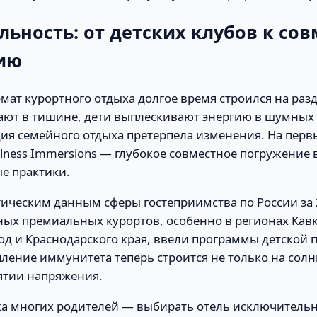
льность: от детских клубов к со
ию
ат курортного отдыха долгое время строился на раз
ают в тишине, дети выплескивают энергию в шумных 
ия семейного отдыха претерпела изменения. На пер
llness Immersions — глубокое совместное погружение 
е практики.
ическим данным сферы гостеприимства по России за 
ных премиальных курортов, особенно в регионах Кав
д и Краснодарского края, ввели программы детской 
пление иммунитета теперь строится не только на сол
нятии напряжения.
а многих родителей — выбирать отель исключительн