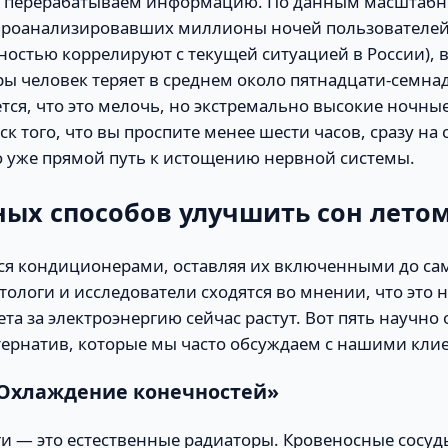
и перерабатываем информацию. По данным масштаб
проанализировавших миллионы ночей пользователей
ностью коррелируют с текущей ситуацией в России), 
ы человек теряет в среднем около пятнадцати-семна
тся, что это мелочь, но экстремально высокие ночны
к того, что вы проспите менее шести часов, сразу на 
о уже прямой путь к истощению нервной системы.
ных способов улучшить сон лето
ся кондиционерами, оставляя их включенными до сам
ологи и исследователи сходятся во мнении, что это н
чета за электроэнергию сейчас растут. Вот пять научн
тернатив, которые мы часто обсуждаем с нашими кли
«Охлаждение конечностей»
и — это естественные радиаторы. Кровеносные сосуды