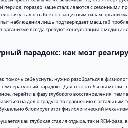
й период, гораздо чаще сталкиваются с сезонными п
тельная усталость бьет по защитным силам организма
пыт наблюдения лишь подтверждает масштаб пробл
 в организме всегда требуют консультации с медицин
рный парадокс: как мозг реагиру
ак помочь себе уснуть, нужно разобраться в физиоло
температурный парадокс. Для того чтобы вы могли с
авное, перейти в фазу глубокого восстановления, темп
изиться на долю градуса по сравнению с остальным 
 буквально блокирует этот физиологический механизм
рушается как глубокая стадия отдыха, так и REM-фаза, 