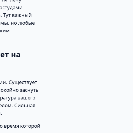
ростудами
. Тут важный
емы, но любые
ским
ет на
гии. Существует
покойно заснуть
ература вашего
телом. Сильная
.
во время которой