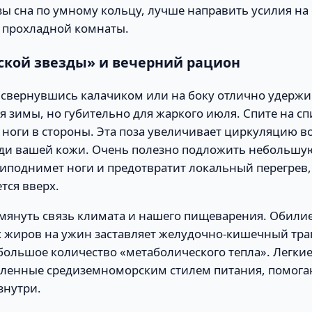
ы сна по умному кольцу, лучше направить усилия на
и прохладной комнаты.
рской звезды» и вечерний рацион
свернувшись калачиком или на боку отлично удержив
я зимы, но губительно для жаркого июля. Спите на сп
 ноги в стороны. Эта поза увеличивает циркуляцию в
и вашей кожи. Очень полезно подложить небольшу
иподнимет ноги и предотвратит локальный перегрев, 
тся вверх.
омянуть связь климата и нашего пищеварения. Обилие
 жиров на ужин заставляет желудочно-кишечный трак
 большое количество «метаболического тепла». Легк
ленные средиземноморским стилем питания, помогаю
знутри.