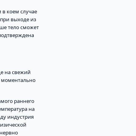
 в коем случае
 при выходе из
аше тело сможет
 подтверждена
де на свежий
й моментально
амого раннего
емпература на
оду индустрия
физической
 нервно