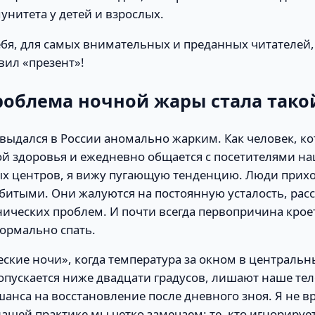
нитета у детей и взрослых.
ебя, для самых внимательных и преданных читателей,
вил «презент»!
облема ночной жары стала тако
выдался в России аномально жарким. Как человек, к
ой здоровья и ежедневно общается с посетителями н
х центров, я вижу пугающую тенденцию. Люди прихо
битыми. Они жалуются на постоянную усталость, расс
нических проблем. И почти всегда первопричина крое
ормально спать.
ские ночи», когда температура за окном в централь
опускается ниже двадцати градусов, лишают наше те
анса на восстановление после дневного зноя. Я не вр
нашей практике мы четко замечаем: те, кто игнорируе