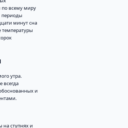
ных
 по всему миру
в периоды
дцати минут сна
е температуры
сорок
м
ого утра.
е всегда
о обоснованных и
ентами.
 на ступнях и