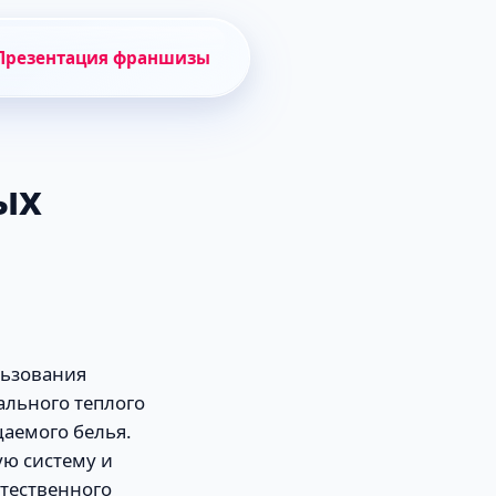
Презентация франшизы
ых
льзования
льного теплого
цаемого белья.
ую систему и
стественного