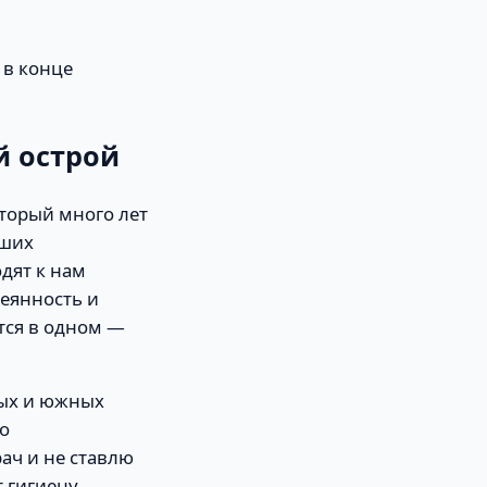
 в конце
й острой
оторый много лет
аших
дят к нам
еянность и
тся в одном —
ных и южных
ло
ач и не ставлю
т гигиену