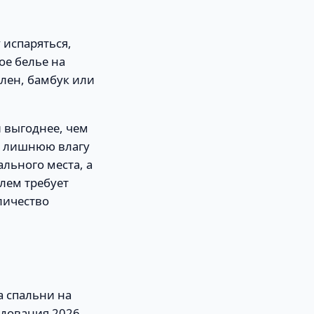
 испаряться,
ое белье на
лен, бамбук или
 выгоднее, чем
дя лишнюю влагу
льного места, а
лем требует
личество
а спальни на
едования 2026