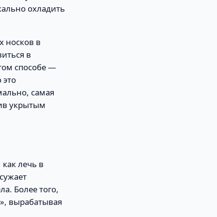
кально охладить
х носков в
виться в
этом способе —
 это
мально, самая
вив укрытым
как лечь в
 сужает
а. Более того,
я», вырабатывая