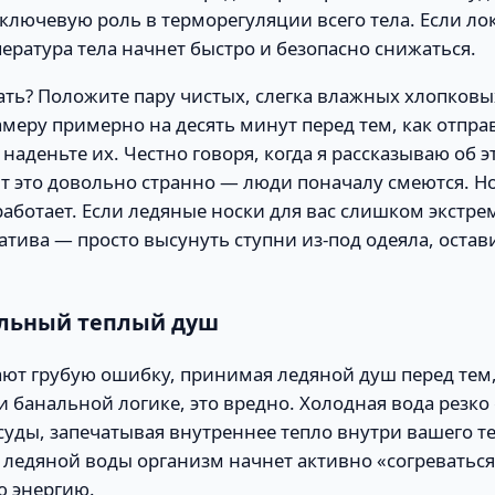
ключевую роль в терморегуляции всего тела. Если ло
пература тела начнет быстро и безопасно снижаться.
ть? Положите пару чистых, слегка влажных хлопковы
еру примерно на десять минут перед тем, как отпра
м наденьте их. Честно говоря, когда я рассказываю об 
чит это довольно странно — люди поначалу смеются. Но
аботает. Если ледяные носки для вас слишком экстре
атива — просто высунуть ступни из-под одеяла, оста
альный теплый душ
ют грубую ошибку, принимая ледяной душ перед тем, 
и банальной логике, это вредно. Холодная вода резко
уды, запечатывая внутреннее тепло внутри вашего тел
 ледяной воды организм начнет активно «согреватьс
 энергию.