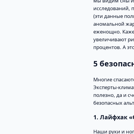
мы видим сны 
исследований, 
(эти данные пол
аномальной жар
еженощно. Каже
увеличивают рис
процентов. А эт
5 безопас
Многие спасают
Эксперты-климат
полезно, да и с
безопасных аль
1. Лайфхак 
Наши руки и ног