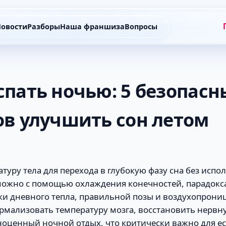
овости
Разборы
Наша франшиза
Вопросы
спать ночью: 5 безопасн
ов улучшить сон летом
туру тела для перехода в глубокую фазу сна без испо
ожно с помощью охлаждения конечностей, парадокса
ки дневного тепла, правильной позы и воздухопрони
рмализовать температуру мозга, восстановить нервн
ноценный ночной отдых, что критически важно для е