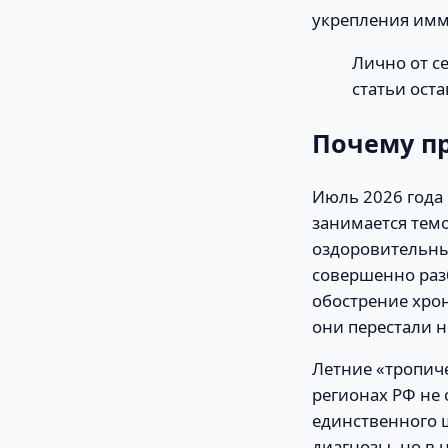
укрепления имму
Лично от с
статьи оста
Почему пр
Июль 2026 года 
занимается тем
оздоровительны
совершенно раз
обострение хро
они перестали н
Летние «тропиче
регионах РФ не 
единственного ш
диагнозы, но в 