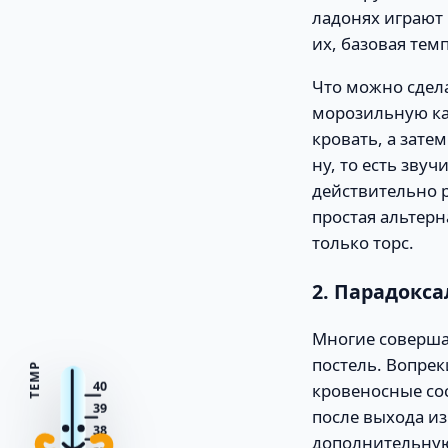
ладонях играют 
их, базовая тем
Что можно сдела
морозильную кам
кровать, а зате
ну, то есть зву
действительно р
простая альтерн
только торс.
2. Парадокс
Многие соверша
постель. Вопрек
TEMP
40
кровеносные сос
39
после выхода из
38
дополнительную