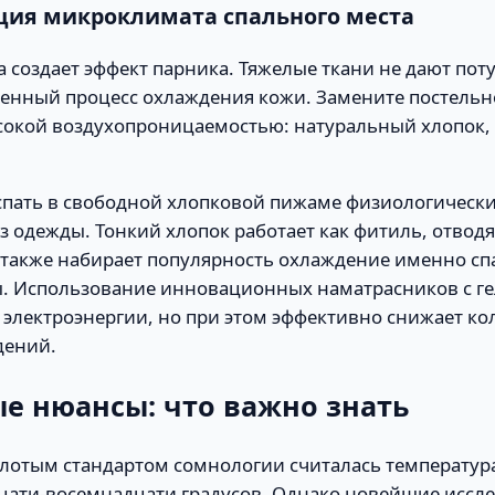
ция микроклимата спального места
 создает эффект парника. Тяжелые ткани не дают поту
венный процесс охлаждения кожи. Замените постельн
сокой воздухопроницаемостью: натуральный хлопок, 
 спать в свободной хлопковой пижаме физиологически
з одежды. Тонкий хлопок работает как фитиль, отво
 также набирает популярность охлаждение именно спа
ы. Использование инновационных наматрасников с ге
 электроэнергии, но при этом эффективно снижает ко
дений.
е нюансы: что важно знать
олотым стандартом сомнологии считалась температур
цати-восемнадцати градусов. Однако новейшие иссл