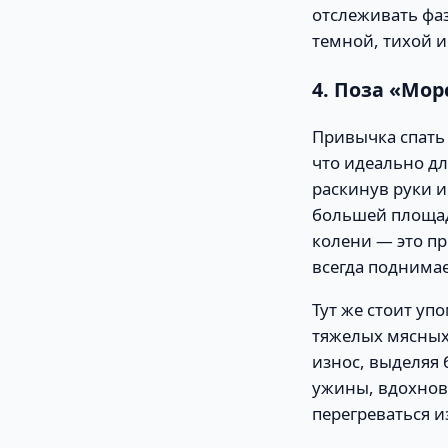
отслеживать фаз
темной, тихой 
4. Поза «Мо
Привычка спать 
что идеально дл
раскинув руки и
большей площад
колени — это пр
всегда поднимае
Тут же стоит уп
тяжелых мясных
износ, выделяя
ужины, вдохнов
перегреваться и