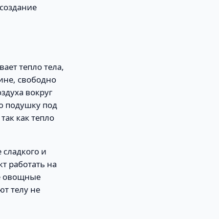
 создание
ает тепло тела,
ине, свободно
оздуха вокруг
ю подушку под
так как тепло
 сладкого и
т работать на
ие овощные
т телу не