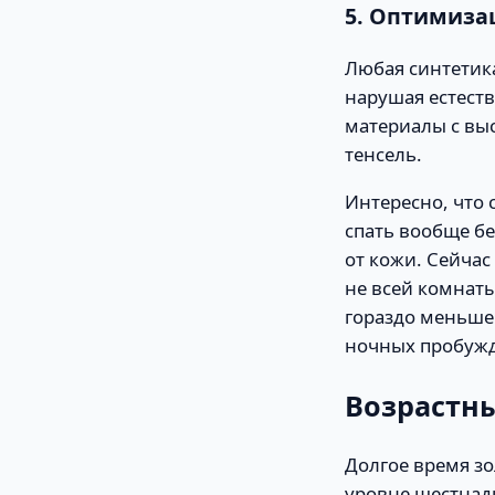
5. Оптимиза
Любая синтетика
нарушая естест
материалы с вы
тенсель.
Интересно, что
спать вообще бе
от кожи. Сейчас
не всей комнат
гораздо меньше
ночных пробуж
Возрастны
Долгое время з
уровне шестнад